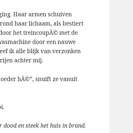
weging. Haar armen schuiven
rond haar lichaam, als bestiert
 door het treincoupÃ© met de
n wasmachine door een nauwe
eef ik alle blijk van verzonken
rijen achter mij.
moeder hÃ©”, snuift ze vanuit
i.
r dood en steek het huis in brand.