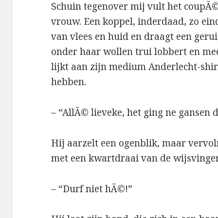
Schuin tegenover mij vult het coupÃ
vrouw. Een koppel, inderdaad, zo eind
van vlees en huid en draagt een gerui
onder haar wollen trui lobbert en mee
lijkt aan zijn medium Anderlecht-shi
hebben.
– “AllÃ© lieveke, het ging ne gansen d
Hij aarzelt een ogenblik, maar vervo
met een kwartdraai van de wijsvinger
– “Durf niet hÃ©!”