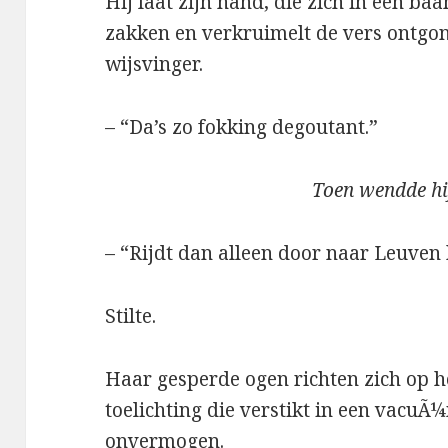
Hij laat zijn hand, die zich in een b
zakken en verkruimelt de vers ontgo
wijsvinger.
– “Da’s zo fokking degoutant.”
Toen wendde hij
– “Rijdt dan alleen door naar Leuven
Stilte.
Haar gesperde ogen richten zich op h
toelichting die verstikt in een vacu
onvermogen.