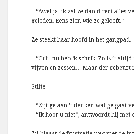
– “Awel ja, ik zal ze dan direct alles 
geleden. Eens zien wie ze gelooft.”
Ze steekt haar hoofd in het gangpad.
– “Och, nu heb ‘k schrik. Zo is ’t altijd 
vijven en zessen… Maar der gebeurt n
Stilte.
– “Zijt ge aan ’t denken wat ge gaat 
– “Ik hoor u niet”, antwoordt hij met
Zij blaast de frustratie weg met de in