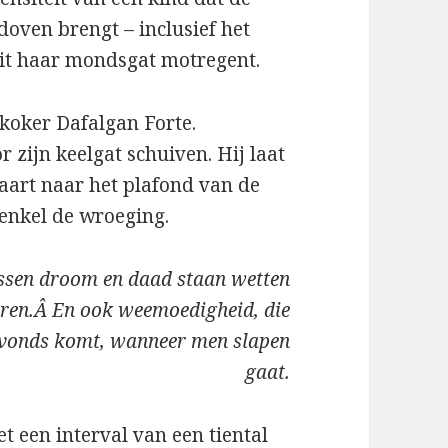
doven brengt – inclusief het
uit haar mondsgat motregent.
n koker Dafalgan Forte.
r zijn keelgat schuiven. Hij laat
taart naar het plafond van de
t enkel de wroeging.
ussen droom en daad staan wetten
aren.Â En ook weemoedigheid, die
avonds komt, wanneer men slapen
gaat.
 een interval van een tiental