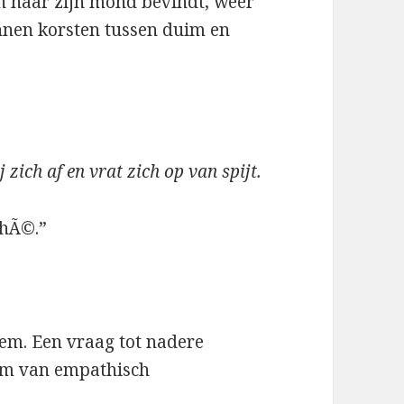
aan naar zijn mond bevindt, weer
nnen korsten tussen duim en
 zich af en vrat zich op van spijt.
 hÃ©.”
em. Een vraag tot nadere
Ã¼m van empathisch