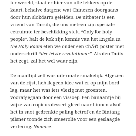
ter wereld, staat er hier van alle lekkers op de
kaart, behalve datgene wat Chinezen doorgaans
door hun slokdarm geleiden. De uitbater is een
vriend van Tarsih, die ons meteen zijn speciale
eetruimte ter beschikking stelt. “Only for holy
people”, balt de kok zijn kennis van het Engels. In
the Holy Room
eten we onder een ChÃ©-poster met
onderschrift
“der letzte revolutionar”
. Als den Duits
het zegt, zal het wel waar zijn.
De maaltijd zelf was uitermate smakelijk. Afgezien
van de rijst, heb ik geen idee wat er op mijn bord
lag, maar het was iets vlezig met groenten,
voorafgegaan door een vissoep. Een banaantje bij
wijze van copieus dessert gleed naar binnen alsof
het in snot gedrenkte paling betrof en de Bintang
pilsner toonde zich smeerolie voor een geslaagde
vertering.
Nnnnice
.