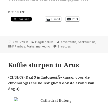
DIT DELEN:
E-mail
Print
Geplaatst
Categorieën
Tags
27/10/2008
Dagdagelijks
advertentie
,
bankencrisis
,
op
op Kak
BNP Paribas
,
Fortis
,
marketing
2 reacties
Koffie slurpen in Arus
(21/01/08)
Dag 5 in IndonesiÃ« (maar voor de
chronologische volledigheid ook de avond van
dag 4)