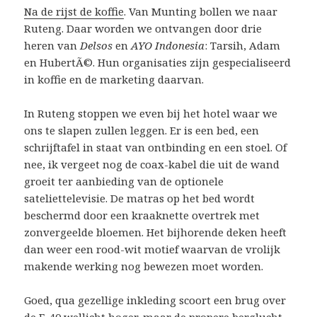
Na de rijst de koffie
. Van Munting bollen we naar
Ruteng. Daar worden we ontvangen door drie
heren van
Delsos
en
AYO Indonesia
: Tarsih, Adam
en HubertÃ©. Hun organisaties zijn gespecialiseerd
in koffie en de marketing daarvan.
In Ruteng stoppen we even bij het hotel waar we
ons te slapen zullen leggen. Er is een bed, een
schrijftafel in staat van ontbinding en een stoel. Of
nee, ik vergeet nog de coax-kabel die uit de wand
groeit ter aanbieding van de optionele
sateliettelevisie. De matras op het bed wordt
beschermd door een kraaknette overtrek met
zonvergeelde bloemen. Het bijhorende deken heeft
dan weer een rood-wit motief waarvan de vrolijk
makende werking nog bewezen moet worden.
Goed, qua gezellige inkleding scoort een brug over
de E-40 wellicht hoger, maar de propere berglucht