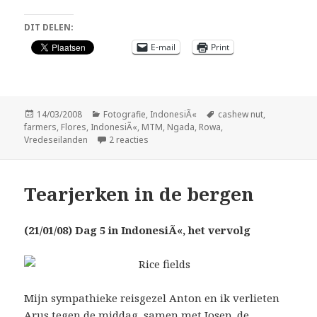
DIT DELEN:
E-mail
Print
Geplaatst
Categorieën
Tags
14/03/2008
Fotografie
,
IndonesiÃ«
cashew nut
,
op
farmers
,
Flores
,
IndonesiÃ«
,
MTM
,
Ngada
,
Rowa
,
op Nuts!
Vredeseilanden
2 reacties
Tearjerken in de bergen
(21/01/08) Dag 5 in IndonesiÃ«, het vervolg
Mijn sympathieke reisgezel Anton en ik verlieten
Arus tegen de middag, samen met Josep, de