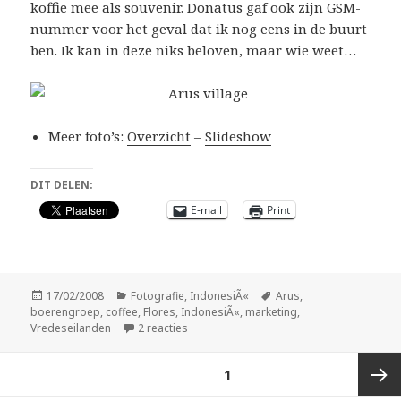
koffie mee als souvenir. Donatus gaf ook zijn GSM-
nummer voor het geval dat ik nog eens in de buurt
ben. Ik kan in deze niks beloven, maar wie weet…
Meer foto’s:
Overzicht
–
Slideshow
DIT DELEN:
E-mail
Print
Geplaatst
Categorieën
Tags
17/02/2008
Fotografie
,
IndonesiÃ«
Arus
,
op
boerengroep
,
coffee
,
Flores
,
IndonesiÃ«
,
marketing
,
op Koffie slurpen in Arus
Vredeseilanden
2 reacties
Berichtnavigatie
PAGINA
1