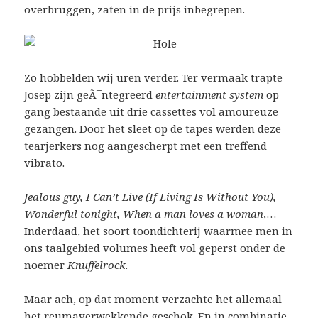
overbruggen, zaten in de prijs inbegrepen.
Zo hobbelden wij uren verder. Ter vermaak trapte
Josep zijn geÃ¯ntegreerd
entertainment system
op
gang bestaande uit drie cassettes vol amoureuze
gezangen. Door het sleet op de tapes werden deze
tearjerkers nog aangescherpt met een treffend
vibrato.
Jealous guy, I Can’t Live (If Living Is Without You),
Wonderful tonight, When a man loves a woman
,…
Inderdaad, het soort toondichterij waarmee men in
ons taalgebied volumes heeft vol geperst onder de
noemer
Knuffelrock
.
Maar ach, op dat moment verzachte het allemaal
het reumaverwekkende geschok. En in combinatie