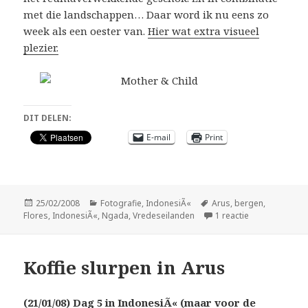
met die landschappen… Daar word ik nu eens zo
week als een oester van.
Hier wat extra visueel
plezier.
DIT DELEN:
E-mail
Print
Geplaatst
Categorieën
Tags
25/02/2008
Fotografie
,
IndonesiÃ«
Arus
,
bergen
,
op
op Tearjerken 
Flores
,
IndonesiÃ«
,
Ngada
,
Vredeseilanden
1 reactie
Koffie slurpen in Arus
(21/01/08)
Dag 5 in IndonesiÃ« (maar voor de