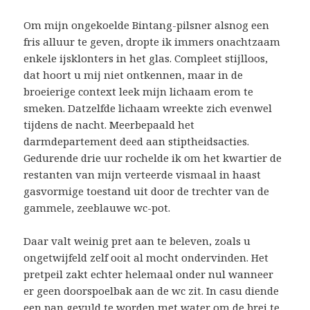
Om mijn ongekoelde Bintang-pilsner alsnog een
fris alluur te geven, dropte ik immers onachtzaam
enkele ijsklonters in het glas. Compleet stijlloos,
dat hoort u mij niet ontkennen, maar in de
broeierige context leek mijn lichaam erom te
smeken. Datzelfde lichaam wreekte zich evenwel
tijdens de nacht. Meerbepaald het
darmdepartement deed aan stiptheidsacties.
Gedurende drie uur rochelde ik om het kwartier de
restanten van mijn verteerde vismaal in haast
gasvormige toestand uit door de trechter van de
gammele, zeeblauwe wc-pot.
Daar valt weinig pret aan te beleven, zoals u
ongetwijfeld zelf ooit al mocht ondervinden. Het
pretpeil zakt echter helemaal onder nul wanneer
er geen doorspoelbak aan de wc zit. In casu diende
een pan gevuld te worden met water om de brei te