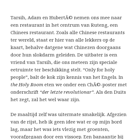
Tarsih, Adam en HubertÃ© nemen ons mee naar
een restaurant in het centrum van Ruteng, een
Chinees restaurant. Zoals alle Chinese restaurants
ter wereld, staat er hier van alle lekkers op de
kaart, behalve datgene wat Chinezen doorgaans
door hun slokdarm geleiden. De uitbater is een
vriend van Tarsih, die ons meteen zijn speciale
eetruimte ter beschikking stelt. “Only for holy
people”, balt de kok zijn kennis van het Engels. In
the Holy Room
eten we onder een ChÃ©-poster met
onderschrift
“der letzte revolutionar”
. Als den Duits
het zegt, zal het wel waar zijn.
De maaltijd zelf was uitermate smakelijk. Afgezien
van de rijst, heb ik geen idee wat er op mijn bord
lag, maar het was iets vlezig met groenten,
voorafgegaan door een vissoep. Een banaantje bij