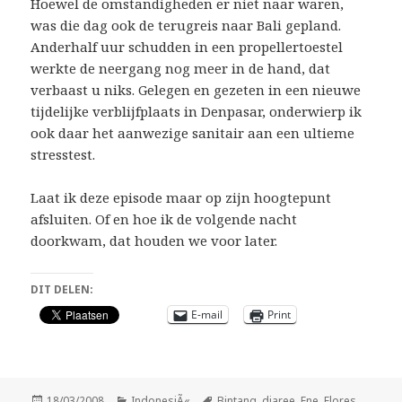
Hoewel de omstandigheden er niet naar waren,
was die dag ook de terugreis naar Bali gepland.
Anderhalf uur schudden in een propellertoestel
werkte de neergang nog meer in de hand, dat
verbaast u niks. Gelegen en gezeten in een nieuwe
tijdelijke verblijfplaats in Denpasar, onderwierp ik
ook daar het aanwezige sanitair aan een ultieme
stresstest.
Laat ik deze episode maar op zijn hoogtepunt
afsluiten. Of en hoe ik de volgende nacht
doorkwam, dat houden we voor later.
DIT DELEN:
E-mail
Print
Geplaatst
Categorieën
Tags
18/03/2008
IndonesiÃ«
Bintang
,
diaree
,
Ene
,
Flores
,