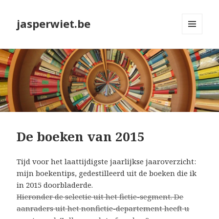
jasperwiet.be
MENU
EN
WIDGETS
De boeken van 2015
Tijd voor het laattijdigste jaarlijkse jaaroverzicht:
mijn boekentips, gedestilleerd uit de boeken die ik
in 2015 doorbladerde.
Hieronder de selectie uit het fictie-segment. De
aanraders uit het nonfictie-departement heeft u