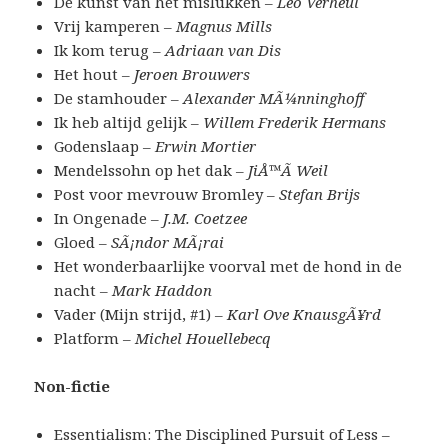
De kunst van het mislukken –
Leo Verheul
Vrij kamperen –
Magnus Mills
Ik kom terug –
Adriaan van Dis
Het hout –
Jeroen Brouwers
De stamhouder –
Alexander MÃ¼nninghoff
Ik heb altijd gelijk –
Willem Frederik Hermans
Godenslaap –
Erwin Mortier
Mendelssohn op het dak –
JiÅ™Ã­ Weil
Post voor mevrouw Bromley –
Stefan Brijs
In Ongenade –
J.M. Coetzee
Gloed –
SÃ¡ndor MÃ¡rai
Het wonderbaarlijke voorval met de hond in de
nacht –
Mark Haddon
Vader (Mijn strijd, #1) –
Karl Ove KnausgÃ¥rd
Platform –
Michel Houellebecq
Non-fictie
Essentialism: The Disciplined Pursuit of Less –