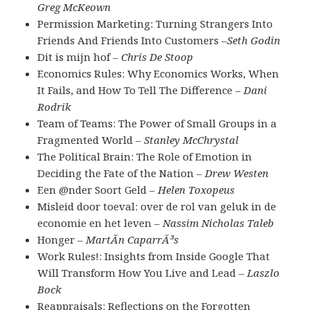
Greg McKeown
Permission Marketing: Turning Strangers Into
Friends And Friends Into Customers –
Seth Godin
Dit is mijn hof –
Chris De Stoop
Economics Rules: Why Economics Works, When
It Fails, and How To Tell The Difference –
Dani
Rodrik
Team of Teams: The Power of Small Groups in a
Fragmented World –
Stanley McChrystal
The Political Brain: The Role of Emotion in
Deciding the Fate of the Nation –
Drew Westen
Een @nder Soort Geld –
Helen Toxopeus
Misleid door toeval: over de rol van geluk in de
economie en het leven –
Nassim Nicholas Taleb
Honger –
MartÃ­n CaparrÃ³s
Work Rules!: Insights from Inside Google That
Will Transform How You Live and Lead –
Laszlo
Bock
Reappraisals: Reflections on the Forgotten