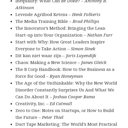
Inequality: What Can Be Done? –
Anthony B.
Atkinson
Levende Agrifood Ketens –
Henk Folkerts
The Media Training Bible –
Brad Phillips
The Innovator’s Method: Bringing the Lean
Start-up into Your Organization –
Nathan Furr
Start with Why: How Great Leaders Inspire
Everyone to Take Action –
Simon Sinek
Dit kan niet waar zijn –
Joris Luyendijk
Chaos: Making a New Science –
James Gleick
The B Corp Handbook: How to Use Business as a
Force for Good –
Ryan Honeyman
The Age of the Unthinkable: Why the New World
Disorder Constantly Surprises Us And What We
Can Do About It –
Joshua Cooper Ramo
Creativity, Inc. –
Ed Catmull
Zero to One: Notes on Startups, or How to Build
the Future –
Peter Thiel
Duct Tape Marketing: The World’s Most Practical