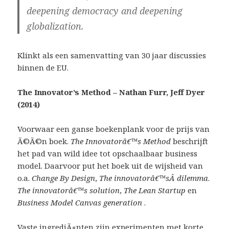
deepening democracy and deepening
globalization.
Klinkt als een samenvatting van 30 jaar discussies
binnen de EU.
The Innovator’s Method – Nathan Furr, Jeff Dyer
(2014)
Voorwaar een ganse boekenplank voor de prijs van
Ã©Ã©n boek.
The Innovatorâ€™s Method
beschrijft
het pad van wild idee tot opschaalbaar business
model. Daarvoor put het boek uit de wijsheid van
o.a.
Change By Design
,
The innovatorâ€™sÂ
dilemma
.
The innovatorâ€™s solution
,
The Lean Startup
en
Business Model Canvas generation
.
Vaste ingrediÃ«nten zijn experimenten met korte