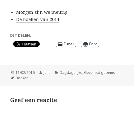
Morgen zijn we meurig
De boeken van 2014
DIT DELEN:
E-mail
Print
Geplaatst
Auteur
Categorieën
11/02/2016
Jelle
Dagdagelijks
,
Geveinsd gepeins
op
Tags
Boeken
Geef een reactie