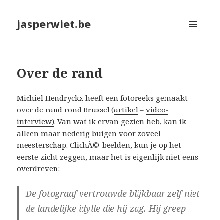
jasperwiet.be
MENU
EN
WIDGETS
Over de rand
Michiel Hendryckx heeft een fotoreeks gemaakt
over de rand rond Brussel (
artikel
–
video-
interview)
. Van wat ik ervan gezien heb, kan ik
alleen maar nederig buigen voor zoveel
meesterschap. ClichÃ©-beelden, kun je op het
eerste zicht zeggen, maar het is eigenlijk niet eens
overdreven:
De fotograaf vertrouwde blijkbaar zelf niet
de landelijke idylle die hij zag. Hij greep