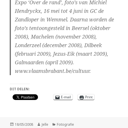
Expo ‘Over de rand’, foto’s van Michiel
Hendryckx, 16 mei tot 4 juni in GC de
Zandloper in Wemmel. Daarna worden de
foto’s tentoongesteld in Beersel (oktober
2008), Machelen (november 2008),
Londerzeel (december 2008), Dilbeek
(februari 2009), Jezus-Eik (maart 2009),
Galmaarden (april 2009).
www.vlaamsbrabant.be/cultuur.
DIT DELEN:
E-mail
Print
Geplaatst
Auteur
Categorieën
18/05/2008
Jelle
Fotografie