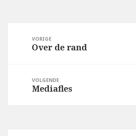
Bericht
navigatie
VORIGE
Over de rand
Vorig
bericht:
VOLGENDE
Mediafles
Volgend
bericht: