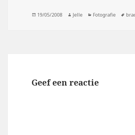
Geplaatst
Auteur
Categorieën
Tag
19/05/2008
Jelle
Fotografie
bra
op
Geef een reactie