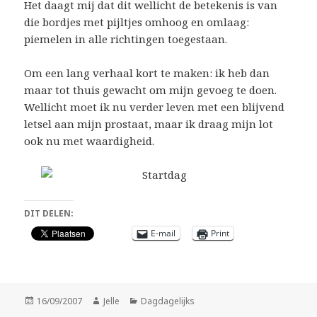
Het daagt mij dat dit wellicht de betekenis is van
die bordjes met pijltjes omhoog en omlaag:
piemelen in alle richtingen toegestaan.
Om een lang verhaal kort te maken: ik heb dan
maar tot thuis gewacht om mijn gevoeg te doen.
Wellicht moet ik nu verder leven met een blijvend
letsel aan mijn prostaat, maar ik draag mijn lot
ook nu met waardigheid.
DIT DELEN:
E-mail
Print
Geplaatst
Auteur
Categorieën
16/09/2007
Jelle
Dagdagelijks
op