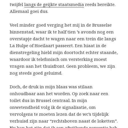
twijfel
langs de geijkte staatsmedia
reeds bereikte.
Allemaal goei dus.
Veel minder goed verging het mij in de Brusselse
binnenstad, waar ik te half tien ’s avonds nog een
overstapje dacht te wagen naar een trein die langs
La Hulpe of Hoeilaart passeert. Een hiaat in de
dienstregeling hield mijn doortocht echter staande,
waardoor ik telefonisch om versterking moest
vragen aan het thuisfront. Geen probleem, we zijn
nog steeds goed geluimd.
Doch, de druk in mijn blaas was stilaan
onhoudbaar aan het worden. Op zoek naar een
toilet dus in Brussel centraal. In mijn
onwetendheid volg ik de signalisatie, om
vervolgens te moeten lezen dat de wc’s tijdelijk
verhuisd zijn naar “rechtsboven naast de loketten”.
Nu kan het zijn dat ik een afwijkende perceptie heb