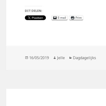
DIT DELEN:
E-mail
Print
Geplaatst
Auteur
Categorieën
16/05/2019
Jelle
Dagdagelijks
op