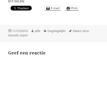
DIT DELEN:
E-mail
Print
Geplaatst
Auteur
Categorieën
Tags
11/10/2010
Jelle
Dagdagelijks
Dwars door
op
Hasselt
,
lopen
Geef een reactie