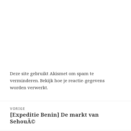
Deze site gebruikt Akismet om spam te
verminderen.
Bekijk hoe je reactie-gegevens
worden verwerkt
.
Bericht
VORIGE
navigatie
[Expeditie Benin] De markt van
Vorig
SehouÃ©
bericht: