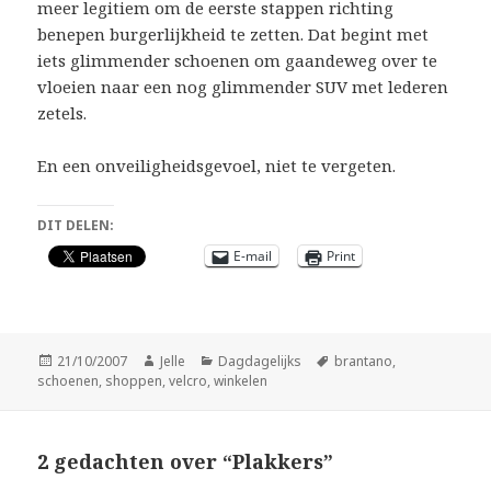
meer legitiem om de eerste stappen richting
benepen burgerlijkheid te zetten. Dat begint met
iets glimmender schoenen om gaandeweg over te
vloeien naar een nog glimmender SUV met lederen
zetels.
En een onveiligheidsgevoel, niet te vergeten.
DIT DELEN:
E-mail
Print
Geplaatst
Auteur
Categorieën
Tags
21/10/2007
Jelle
Dagdagelijks
brantano
,
op
schoenen
,
shoppen
,
velcro
,
winkelen
2 gedachten over “Plakkers”