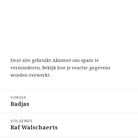
Deze site gebruikt Akismet om spam te
verminderen.
Bekijk hoe je reactie-gegevens
worden verwerkt
.
Bericht
VORIGE
navigatie
Badjas
Vorig
bericht:
VOLGENDE
Raf Walschaerts
Volgend
bericht: