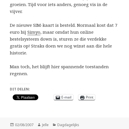
groeien. Tijd voor iets anders, genoeg vis in de
vijver.
De nieuwe SIM-kaart is besteld. Normaal kost dat 7
euro bij
Simyo
, maar omdat hun online
bestelsysteem down is, sturen ze die verdekke
gratis op! Straks doen we nog winst aan die hele
historie.
Man toch, het blijft hier spannende toestanden
regenen.
DIT DELEN:
E-mail
Print
Geplaatst
Auteur
Categorieën
02/08/2007
Jelle
Dagdagelijks