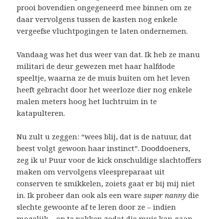
prooi bovendien ongegeneerd mee binnen om ze
daar vervolgens tussen de kasten nog enkele
vergeefse vluchtpogingen te laten ondernemen.
Vandaag was het dus weer van dat. Ik heb ze manu
militari de deur gewezen met haar halfdode
speeltje, waarna ze de muis buiten om het leven
heeft gebracht door het weerloze dier nog enkele
malen meters hoog het luchtruim in te
katapulteren.
Nu zult u zeggen: “wees blij, dat is de natuur, dat
beest volgt gewoon haar instinct”. Dooddoeners,
zeg ik u! Puur voor de kick onschuldige slachtoffers
maken om vervolgens vleespreparaat uit
conserven te smikkelen, zoiets gaat er bij mij niet
in. Ik probeer dan ook als een ware
super nanny
die
slechte gewoonte af te leren door ze – indien
mogelijk – op te pakken zodat die muis kan gaan