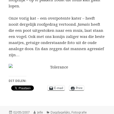
lopen.
Onze vorig kat – een overpotente kater – heeft
nooit dergelijk roofgedrag vertoond.
Jamais
heeft
die een poot uitgestoken naar een muis, laat staan
een vogel. Ook met ons konijn zaliger was die beste
maatjes, getuige onderstaande foto uit de oude
analoge doos. En dan zeggen dat mannen agressief
zijn…
DIT DELEN:
E-mail
Print
Geplaatst
Auteur
Categorieën
02/05/2007
Jelle
Dagdagelijks
,
Fotografie