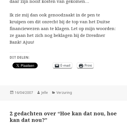
daar zijn nooit kosten van gekomen…
Ik zie mij dan ook genoodzaakt in de pen te
kruipen om dit onrecht bij de top van het Duitse
financiewezen aan te klagen. Let op mijn woorden:
ze gaan het zich nog beklagen bij de Dresdner
Bank! Ajuu!
DIT DELEN:
E-mail
Print
Geplaatst
Auteur
Categorieën
16/04/2007
Jelle
Verzuring
op
2 gedachten over “Hoe kan dat nou, hoe
kan dat nou?”