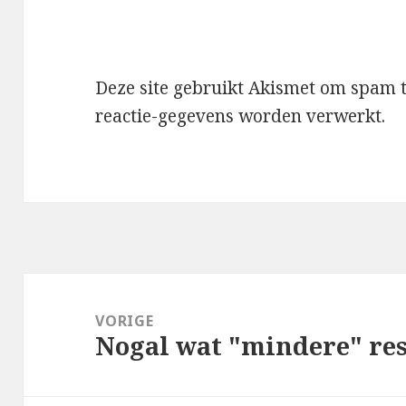
Deze site gebruikt Akismet om spam 
reactie-gegevens worden verwerkt
.
Bericht
navigatie
VORIGE
Nogal wat "mindere" re
Vorig
bericht: