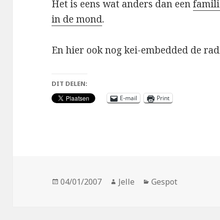
Het is eens wat anders dan een
famil
in de mond
.
En hier ook nog kei-embedded de rad
DIT DELEN:
E-mail
Print
Geplaatst
Auteur
Categorieën
04/01/2007
Jelle
Gespot
op