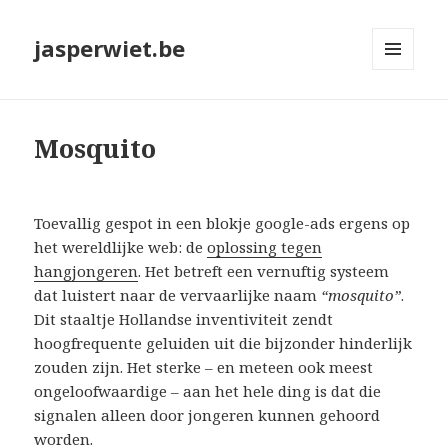
jasperwiet.be
MENU
EN
WIDGETS
Mosquito
Toevallig gespot in een blokje google-ads ergens op
het wereldlijke web: de
oplossing tegen
hangjongeren
. Het betreft een vernuftig systeem
dat luistert naar de vervaarlijke naam
“mosquito”
.
Dit staaltje Hollandse inventiviteit zendt
hoogfrequente geluiden uit die bijzonder hinderlijk
zouden zijn. Het sterke – en meteen ook meest
ongeloofwaardige – aan het hele ding is dat die
signalen alleen door jongeren kunnen gehoord
worden.