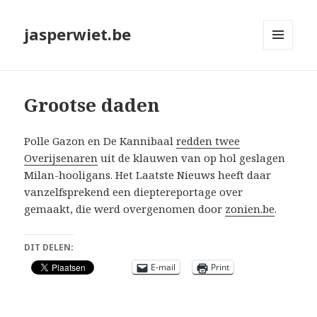
jasperwiet.be
MENU
EN
WIDGETS
Grootse daden
Polle Gazon en De Kannibaal
redden twee
Overijsenaren
uit de klauwen van op hol geslagen
Milan-hooligans. Het Laatste Nieuws heeft daar
vanzelfsprekend een dieptereportage over
gemaakt, die werd overgenomen door
zonien.be
.
DIT DELEN:
E-mail
Print