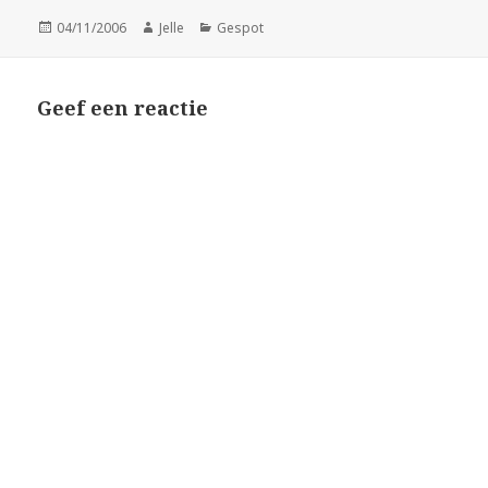
Geplaatst
Auteur
Categorieën
04/11/2006
Jelle
Gespot
op
Geef een reactie