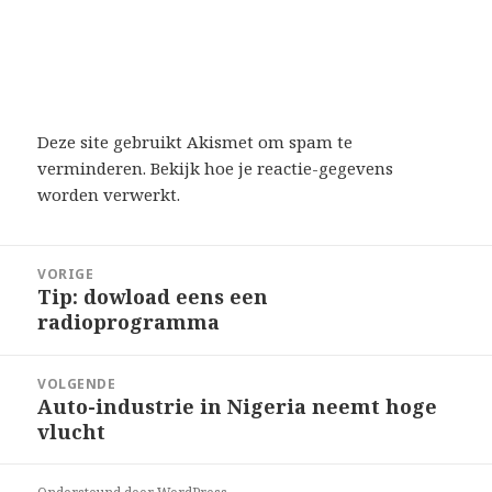
Deze site gebruikt Akismet om spam te
verminderen.
Bekijk hoe je reactie-gegevens
worden verwerkt
.
Bericht
VORIGE
navigatie
Tip: dowload eens een
Vorig
radioprogramma
bericht:
VOLGENDE
Auto-industrie in Nigeria neemt hoge
Volgend
vlucht
bericht: