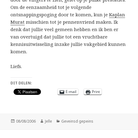
Om de eenzaamheid tot je volgende
ontsnappingspoging door te komen, kun je
Kaplan
Murat
misschien tot je pennenvriend maken. Ik
denk dat jullie veel gemeen hebben en ik ben er
van overtuigd dat jullie tot een vruchtbare
kennisuitwisseling inzake jullie vakgebied kunnen
komen.
Liefs.
DIT DELEN:
E-mail
Print
Geplaatst
Auteur
Categorieën
08/08/2006
Jelle
Geveinsd gepeins
op