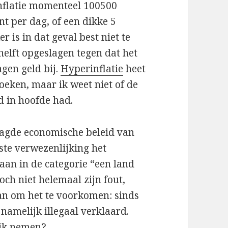
inflatie momenteel 100500
nt per dag, of een dikke 5
r is in dat geval best niet te
helft opgeslagen tegen dat het
gen geld bij.
Hyperinflatie
heet
eken, maar ik weet niet of de
d in hoofde had.
aagde economische beleid van
ste verwezenlijking het
aan in de categorie “een land
och niet helemaal zijn fout,
aan om het te voorkomen: sinds
 namelijk illegaal verklaard.
ijk nemen?