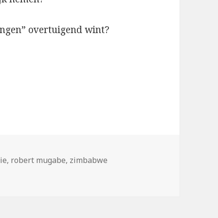
ingen” overtuigend wint?
tie
,
robert mugabe
,
zimbabwe