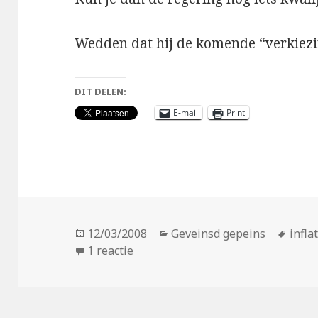
Wedden dat hij de komende “verkiez
DIT DELEN:
E-mail
Print
Geplaatst
Categorieën
Tags
12/03/2008
Geveinsd gepeins
infla
op
op Inflatie
1 reactie