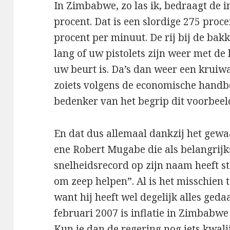
In Zimbabwe, zo las ik, bedraagt de 
procent. Dat is een slordige 275 proce
procent per minuut. De rij bij de bakke
lang of uw pistolets zijn weer met de 
uw beurt is. Da’s dan weer een kruiwa
zoiets volgens de economische handbo
bedenker van het begrip dit voorbeel
En dat dus allemaal dankzij het gew
ene Robert Mugabe die als belangrijk
snelheidsrecord op zijn naam heeft st
om zeep helpen”. Al is het misschien t
want hij heeft wel degelijk alles ged
februari 2007 is inflatie in Zimbabwe
Kun je dan de regering nog iets kwal