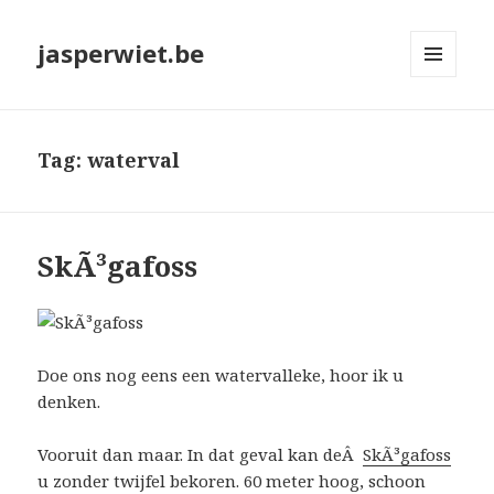
jasperwiet.be
MENU
EN
WIDGETS
Tag:
waterval
SkÃ³gafoss
Doe ons nog eens een watervalleke, hoor ik u
denken.
Vooruit dan maar. In dat geval kan deÂ
SkÃ³gafoss
u zonder twijfel bekoren. 60 meter hoog, schoon