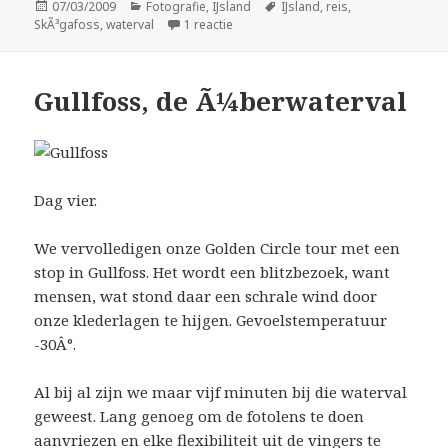
Geplaatst
Categorieën
Tags
07/03/2009
Fotografie
,
IJsland
IJsland
,
reis
,
op
op SkÃ³gafoss
SkÃ³gafoss
,
waterval
1 reactie
Gullfoss, de Ã¼berwaterval
Dag vier.
We vervolledigen onze Golden Circle tour met een
stop in Gullfoss. Het wordt een blitzbezoek, want
mensen, wat stond daar een schrale wind door
onze klederlagen te hijgen. Gevoelstemperatuur
-30Â°.
Al bij al zijn we maar vijf minuten bij die waterval
geweest. Lang genoeg om de fotolens te doen
aanvriezen en elke flexibiliteit uit de vingers te