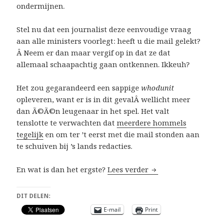
ondermijnen.
Stel nu dat een journalist deze eenvoudige vraag
aan alle ministers voorlegt: heeft u die mail gelekt?
Â Neem er dan maar vergif op in dat ze dat
allemaal schaapachtig gaan ontkennen. Ikkeuh?
Het zou gegarandeerd een sappige
whodunit
opleveren, want er is in dit gevalÂ wellicht meer
dan Ã©Ã©n leugenaar in het spel. Het valt
tenslotte te verwachten dat
meerdere hommels
tegelijk
en om ter ’t eerst met die mail stonden aan
te schuiven bij ’s lands redacties.
Lekkers
En wat is dan het ergste?
Lees verder
DIT DELEN:
E-mail
Print