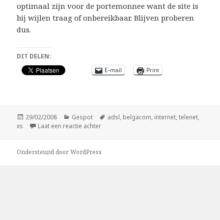
optimaal zijn voor de portemonnee want de site is
bij wijlen traag of onbereikbaar. Blijven proberen
dus.
DIT DELEN:
E-mail
Print
Geplaatst
Categorieën
Tags
29/02/2008
Gespot
adsl
,
belgacom
,
internet
,
telenet
,
op
op XS
xs
Laat een reactie achter
Ondersteund door WordPress