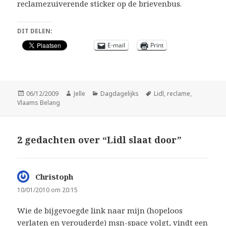
reclamezuiverende sticker op de brievenbus.
DIT DELEN:
E-mail
Print
Geplaatst
Auteur
Categorieën
Tags
06/12/2009
Jelle
Dagdagelijks
Lidl
,
reclame
,
op
Vlaams Belang
2 gedachten over “Lidl slaat door”
Christoph
schreef:
10/01/2010 om 20:15
Wie de bijgevoegde link naar mijn (hopeloos
verlaten en verouderde) msn-space volgt, vindt een