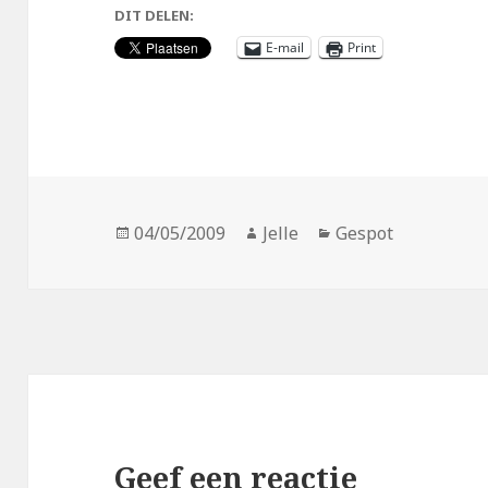
DIT DELEN:
E-mail
Print
Geplaatst
Auteur
Categorieën
04/05/2009
Jelle
Gespot
op
Geef een reactie