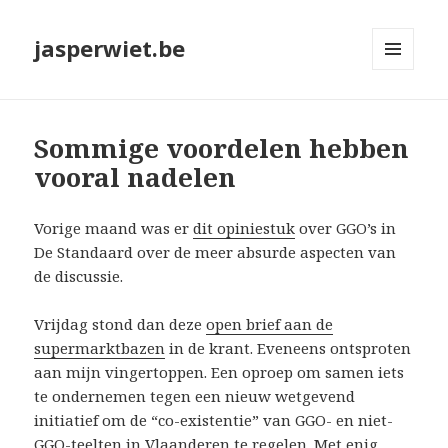
jasperwiet.be
MENU
EN
WIDGETS
Sommige voordelen hebben
vooral nadelen
Vorige maand was er
dit opiniestuk
over GGO’s in
De Standaard over de meer absurde aspecten van
de discussie.
Vrijdag stond dan deze
open brief aan de
supermarktbazen
in de krant. Eveneens ontsproten
aan mijn vingertoppen. Een oproep om samen iets
te ondernemen tegen een nieuw wetgevend
initiatief om de “co-existentie” van GGO- en niet-
GGO-teelten in Vlaanderen te regelen.
Met enig