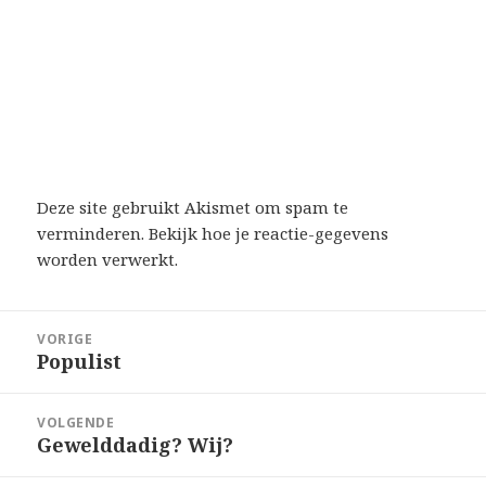
Deze site gebruikt Akismet om spam te
verminderen.
Bekijk hoe je reactie-gegevens
worden verwerkt
.
Bericht
VORIGE
navigatie
Populist
Vorig
bericht:
VOLGENDE
Gewelddadig? Wij?
Volgend
bericht: