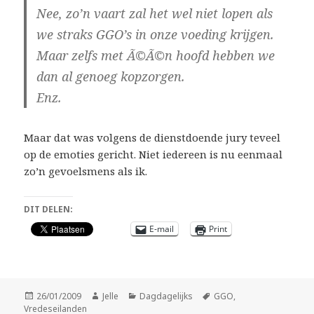
Nee, zo’n vaart zal het wel niet lopen als
we straks GGO’s in onze voeding krijgen.
Maar zelfs met Ã©Ã©n hoofd hebben we
dan al genoeg kopzorgen.
Enz.
Maar dat was volgens de dienstdoende jury teveel
op de emoties gericht. Niet iedereen is nu eenmaal
zo’n gevoelsmens als ik.
DIT DELEN:
E-mail
Print
Geplaatst
Auteur
Categorieën
Tags
26/01/2009
Jelle
Dagdagelijks
GGO
,
op
Vredeseilanden