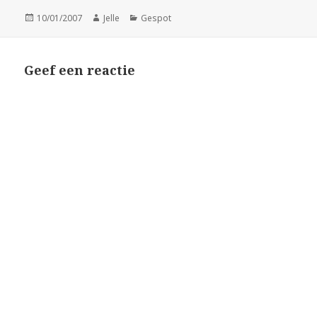
Geplaatst
Auteur
Categorieën
10/01/2007
Jelle
Gespot
op
Geef een reactie