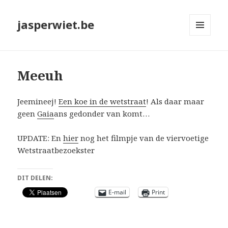
jasperwiet.be
MENU
EN
WIDGETS
Meeuh
Jeemineej!
Een koe in de wetstraat
! Als daar maar
geen
Gaia
ans gedonder van komt…
UPDATE: En
hier
nog het filmpje van de viervoetige
Wetstraatbezoekster
DIT DELEN:
E-mail
Print