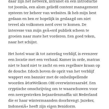
daar zijn het netwerk, intranet en een introductie
tot Joomla, een alom geliefd content management
systeem ter beheer van websites. Ik heb mijn best
gedaan en ben er hopelijk in geslaagd om niet
teveel als volkomen nerd over te komen. De
interesse van mijn geÃ«erd publiek scheen te
groeien naar mate het vorderen. Een goed teken,
naar het schijnt.
Het hotel waar ik tot zaterdag verblijf, is evenzeer
een locatie met een verhaal. Kamer in orde, matras
niet te hard niet te zacht en een regelbare kraan op
de douche. Edoch boven de oprit van het verblijf
wappert een bannier met de onheilspellende
woorden â€œWelkom OBI overwinteraarsâ€. Een
cryptische omschrijving om te waarschuwen voor
een neergestreken bejaardenmaffia uit Nederland
die er haar wintermaanden doorbrengt. Jazeker,
IndonesiÃ« heeft zijn eigen Benidorm.