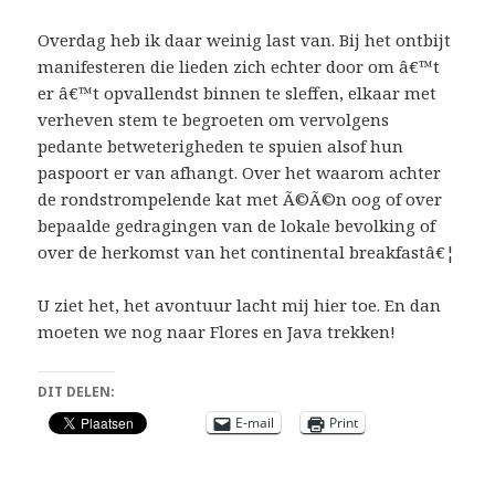
Overdag heb ik daar weinig last van. Bij het ontbijt
manifesteren die lieden zich echter door om â€™t
er â€™t opvallendst binnen te sleffen, elkaar met
verheven stem te begroeten om vervolgens
pedante betweterigheden te spuien alsof hun
paspoort er van afhangt. Over het waarom achter
de rondstrompelende kat met Ã©Ã©n oog of over
bepaalde gedragingen van de lokale bevolking of
over de herkomst van het continental breakfastâ€¦
U ziet het, het avontuur lacht mij hier toe. En dan
moeten we nog naar Flores en Java trekken!
DIT DELEN:
E-mail
Print