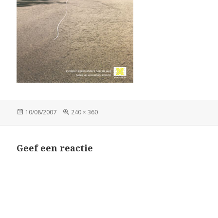
Geplaatst
Volledige
10/08/2007
240 × 360
op
grootte
Geef een reactie